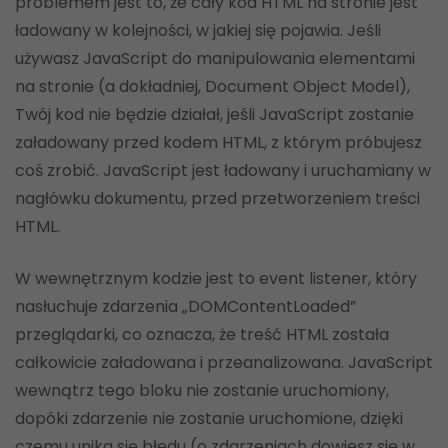
problemem jest to, że cały kod HTML na stronie jest
ładowany w kolejności, w jakiej się pojawia. Jeśli
używasz JavaScript do manipulowania elementami
na stronie (a dokładniej, Document Object Model),
Twój kod nie będzie działał, jeśli JavaScript zostanie
załadowany przed kodem HTML, z którym próbujesz
coś zrobić. JavaScript jest ładowany i uruchamiany w
nagłówku dokumentu, przed przetworzeniem treści
HTML.
W wewnętrznym kodzie jest to event listener, który
nasłuchuje zdarzenia „DOMContentLoaded”
przeglądarki, co oznacza, że ​​treść HTML została
całkowicie załadowana i przeanalizowana. JavaScript
wewnątrz tego bloku nie zostanie uruchomiony,
dopóki zdarzenie nie zostanie uruchomione, dzięki
czemu unika się błędu (o zdarzeniach dowiesz się w