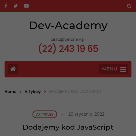
Dev-Academy
biuro@windroos.pl
(22) 243 19 65
MENU
>
>
Dodajemy kod JavaScript
Home
Artykuły
20 stycznia, 2022
ARTYKUŁY
Dodajemy kod JavaScript