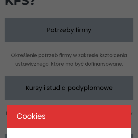
KFS?
Potrzeby firmy
Określenie potrzeb firmy w zakresie kształcenia
ustawicznego, które ma być dofinansowane.
Kursy i studia podyplomowe
Kursy i studia podyplomowe realizowane z inicjatywy
Cookies
pracodawcy lub za jego zgodą.