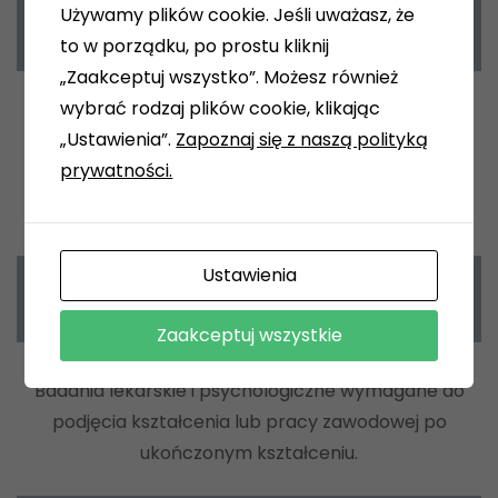
Używamy plików cookie. Jeśli uważasz, że
Egzaminy
to w porządku, po prostu kliknij
„Zaakceptuj wszystko”. Możesz również
wybrać rodzaj plików cookie, klikając
Egzaminy umożliwiające uzyskanie dyplomów
„Ustawienia”.
Zapoznaj się z naszą polityką
potwierdzających nabycie umiejętności, kwalifikacji
prywatności.
lub uprawnień zawodowych.
Ustawienia
Badania
Zaakceptuj wszystkie
Badania lekarskie i psychologiczne wymagane do
podjęcia kształcenia lub pracy zawodowej po
ukończonym kształceniu.