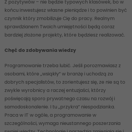
Z pozytywów – nie będzie typowych klasówek, bo w
końcu inwestujesz własne pieniądze i to powinien być
czynnik który zmobilizuje Cię do pracy. Realnym
sprawdzianem Twoich umiejętności będą coraz
bardziej złożone projekty, które będziesz realizować.
Chęć do zdobywania wiedzy
Programowanie trzeba lubić. Jeśli porozmawiasz z
osobami, które „wsiąkły” w branżę i uchodzą za
dobrych specjalistów, to zorientujesz się, ze nie są to
zwykle wyrobnicy a raczej entuzjaści, którzy
poświęcają sporo prywatnego czasu na rozwój i
samodoskonalenie. I tu „przykra” niespodzianka.
Praca w IT w ogóle, a programowanie w
szczególności, wymaga nieustannego poszerzania
swojej wiedzy. Technologie i narzędzia zmieniają się i