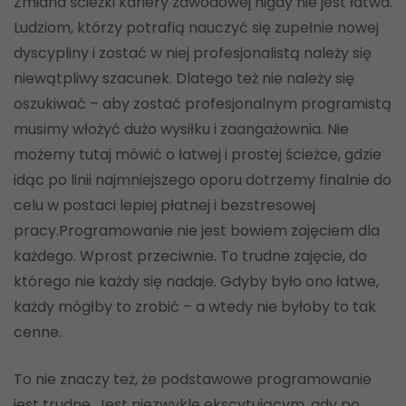
Zmiana ścieżki kariery zawodowej nigdy nie jest łatwa.
Ludziom, którzy potrafią nauczyć się zupełnie nowej
dyscypliny i zostać w niej profesjonalistą należy się
niewątpliwy szacunek. Dlatego też nie należy się
oszukiwać – aby zostać profesjonalnym programistą
musimy włożyć dużo wysiłku i zaangażownia. Nie
możemy tutaj mówić o łatwej i prostej ścieżce, gdzie
idąc po linii najmniejszego oporu dotrzemy finalnie do
celu w postaci lepiej płatnej i bezstresowej
pracy.Programowanie nie jest bowiem zajęciem dla
każdego. Wprost przeciwnie. To trudne zajęcie, do
którego nie każdy się nadaje. Gdyby było ono łatwe,
każdy mógłby to zrobić – a wtedy nie byłoby to tak
cenne.
To nie znaczy też, że podstawowe programowanie
jest trudne. Jest niezwykle ekscytującym, gdy po