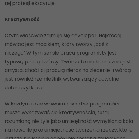
tej profesji ekscytuje.
Kreatywność
Czym właściwie zajmuje się developer. Najkrócej
mówiąc jest magikiem, który tworzy „coś z
niczego”.W tym sensie praca programisty jest
typową pracą twórcy. Twórca to nie koniecznie jest
artysta, choć i ci pracują nieraz na zlecenie. Twórcą
jest również rzemieślnik wytwarzający dowolne
dobra użytkowe.
W każdym razie w swoim zawodzie programiści
musza wykazywać się kreatywnością, tutaj
rozumianą nie tyle jako umiejętność wymyślania koła
na nowo ile jako umiejętność tworzenia rzeczy, które
jeszcze nie istnieją dopóki nie zostaną zbudowane.