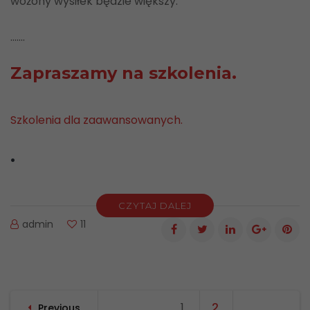
wożony wysiłek będzie większy.
…….
Zapraszamy na szkolenia.
Szkolenia dla zaawansowanych.
.
CZYTAJ DALEJ
admin
11
Nawigacja
1
Page
2
Page
Previous