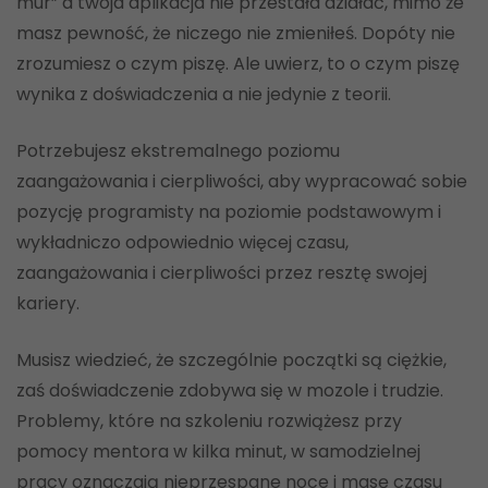
mur” a twoja aplikacja nie przestała działać, mimo że
masz pewność, że niczego nie zmieniłeś. Dopóty nie
zrozumiesz o czym piszę. Ale uwierz, to o czym piszę
wynika z doświadczenia a nie jedynie z teorii.
Potrzebujesz ekstremalnego poziomu
zaangażowania i cierpliwości, aby wypracować sobie
pozycję programisty na poziomie podstawowym i
wykładniczo odpowiednio więcej czasu,
zaangażowania i cierpliwości przez resztę swojej
kariery.
Musisz wiedzieć, że szczególnie początki są ciężkie,
zaś doświadczenie zdobywa się w mozole i trudzie.
Problemy, które na szkoleniu rozwiążesz przy
pomocy mentora w kilka minut, w samodzielnej
pracy oznaczają nieprzespane noce i masę czasu