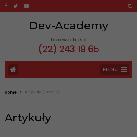
Dev-Academy
biuro@windroos.pl
(22) 243 19 65
MENU
>
Artykuły
(Page 2)
Home
Artykuły