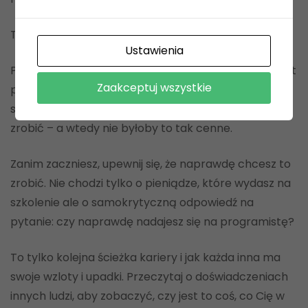
Tak jak wspomnieliśmy na wstępie:
Ustawienia
Programowanie nie jest bowiem dla każdego. Wprost
Zaakceptuj wszystkie
przeciwnie. To trudne zajęcie, do którego nie każdy
się nadaje. Gdyby to było łatwe, każdy mógłby to
zrobić – a wtedy nie byłoby to tak cenne.
Zanim zaczniesz, upewnij się, że naprawdę chcesz to
zrobić. Nie chodzi tylko o pieniądze, które wydasz na
szkolenie ale o samokrytyczną odpowiedź na
pytanie: czy naprawdę nadajesz się na programistę?
To tylko kolejna ścieżka kariery i jak każda inna ma
swoje wzloty i upadki. Przeczytaj o doświadczeniach
innych ludzi, aby zobaczyć, czy jest to coś, co Cię w